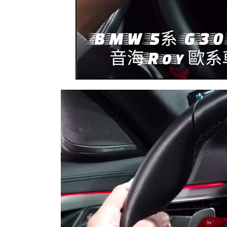
視
訊
播
放
器