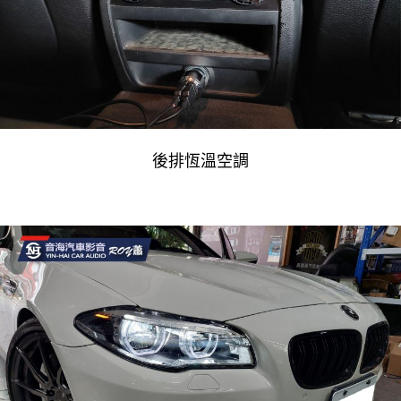
後排恆溫空調