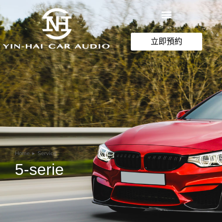
立即預約
Home
Service
You are here:
5-serie