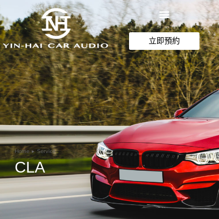
立即預約
Home
Service
You are here:
CLA