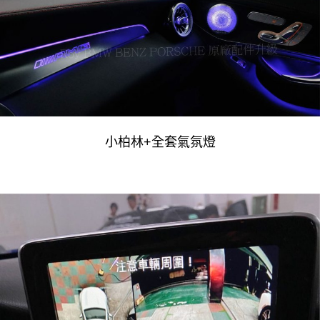
小柏林+全套氣氛燈