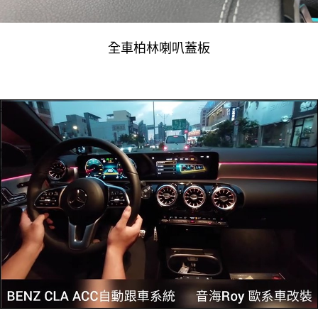
全車柏林喇叭蓋板