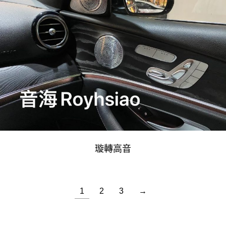
璇轉高音
1
2
3
→