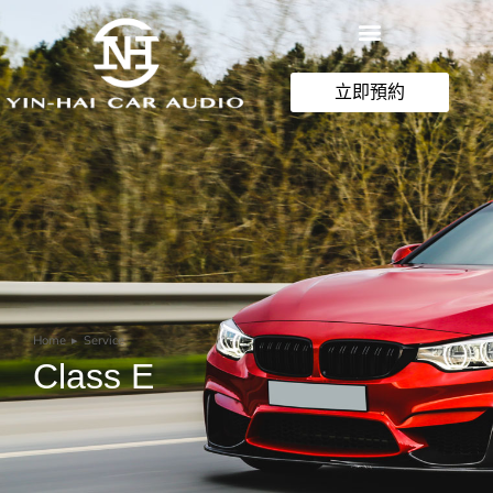
立即預約
Home
Service
You are here:
Class E