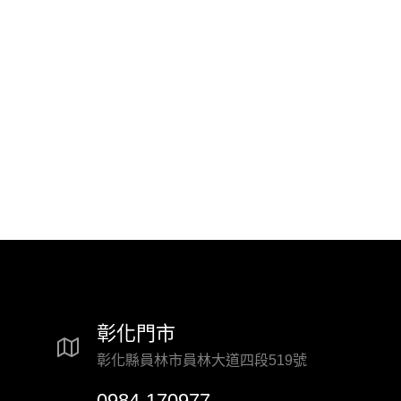
彰化門市
彰化縣員林市員林大道四段519號
0984-170977