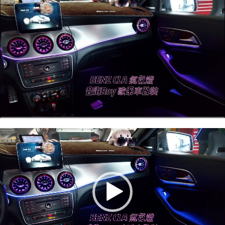
視
訊
播
放
器