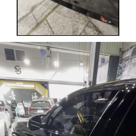
視
訊
播
放
器